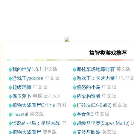
益智类游戏推荐
中文版
英文版
我的世界1.8.1
摩托车场地障碍赛
中文版
PC中
游戏王ygocore
游戏王：卡片力量4
中文版
中文版
超级玛丽
愤怒的小鸟
电脑版v1.5.3
中文版
保卫萝卜
桥梁构造者
内测
硬盘版
植物大战僵尸Online
打砖块(DX-Ball2)
版
英文版
中文版
Hazarai
吞食鱼3
中
愤怒的小鸟：星球大战
超级马里奥(Super Mario)
文版
化版
硬盘版
英文版
植物大战僵尸
艾波与欧波