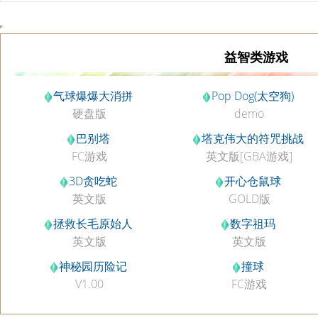
益智类游戏
气球爆爆大消拼
Pop Dog(太空狗)
硬盘版
demo
巴别塔
塔克伟大的符咒挑战
FC游戏
英文版[GBA游戏]
3D贪吃蛇
开心仓鼠球
英文版
GOLD版
拯救长毛原始人
数字祖玛
英文版
英文版
神秘园历险记
撞球
V1.00
FC游戏