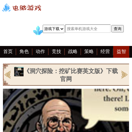
首页
角色
动作
竞技
战略
策略
经营
益智
冒险
棋牌
赛车
手游
恋爱
客户端
大全
《洞穴探险：挖矿比赛英文版》下载
官网