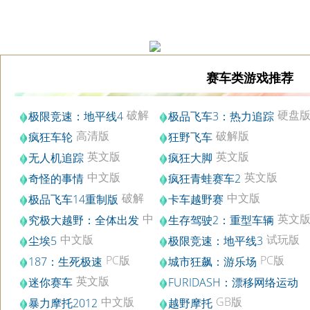
赛车类游戏推荐
破解
硬盘
极限竞速：地平线4
极品飞车3：热力追踪
版
高清版
破解版
疯狂车轮
狂野飞车
英文版
英文版
无人机追踪
疯狂大脚
中文版
英文版
奇怪的事情
疯狂青蛙赛车2
破解
中文版
极品飞车14重制版
卡车越野赛
版
中
英文
究极大越野：全体出发
生存驾驶2：重型车辆
文版
中文版
试玩版
尘埃5
极限竞速：地平线3
PC版
PC版
187：生死极速
城市狂飙：游乐场
英文版
迷你赛车
FURIDASH：漂移网络运动
英文版
中文版
GB版
暴力摩托2012
越野摩托