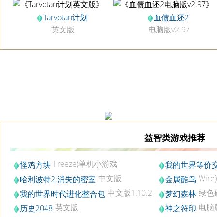
Tarvotan计划
血债血还2
英文版
电脑版v2.97
益智类游戏推荐
Freeze)单机小游戏
怪鸡方块
我的世界等价
1.10.2中文
合包
中文版
Wir
哈利波特2:消失的密室
金属酷鸟
中文版1.10.2
绿色
我的世界时代进化整合包
梦幻森林
英文版
电脑
历史2048
神之符印