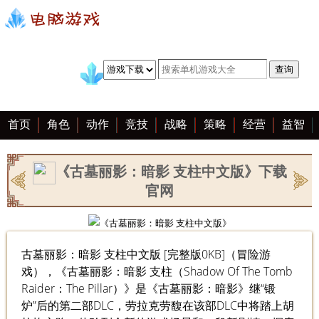
首页
角色
动作
竞技
战略
策略
经营
益智
冒险
棋牌
赛车
手游
恋爱
客户端
大全
《古墓丽影：暗影 支柱中文版》下载
官网
古墓丽影：暗影 支柱中文版 [完整版0KB]（冒险游
戏），《古墓丽影：暗影 支柱（Shadow Of The Tomb
Raider：The Pillar）》是《古墓丽影：暗影》继“锻
炉”后的第二部DLC，劳拉克劳馥在该部DLC中将踏上胡