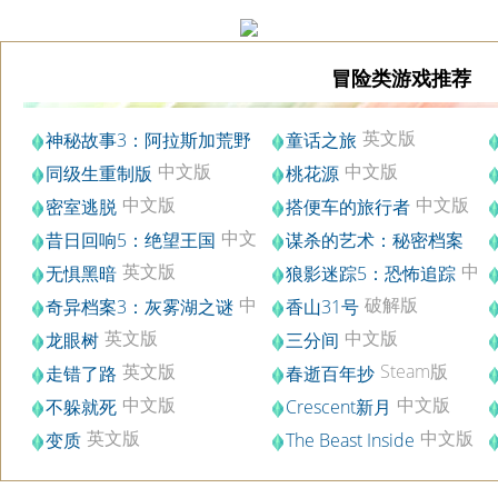
冒险类游戏推荐
英文版
神秘故事3：阿拉斯加荒野
童话之旅
典藏版
中文版
中文版
同级生重制版
桃花源
中文版
中文版
密室逃脱
搭便车的旅行者
中文
昔日回响5：绝望王国
谋杀的艺术：秘密档案
版
中文版
英文版
中
无惧黑暗
狼影迷踪5：恐怖追踪
文版
中
破解版
奇异档案3：灰雾湖之谜
香山31号
文版
英文版
中文版
龙眼树
三分间
英文版
Steam版
走错了路
春逝百年抄
中文版
中文版
不躲就死
Crescent新月
英文版
中文版
变质
The Beast Inside