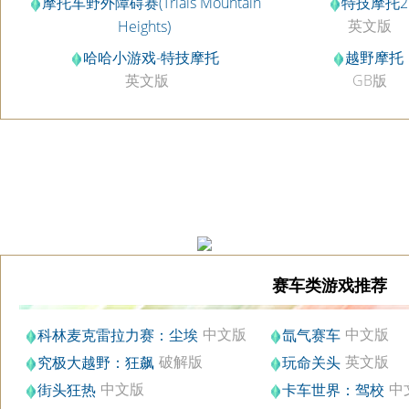
摩托车野外障碍赛(Trials Mountain
特技摩托2
英文版
Heights)
硬盘版
哈哈小游戏-特技摩托
越野摩托
英文版
GB版
赛车类游戏推荐
中文版
中文版
科林麦克雷拉力赛：尘埃
氙气赛车
破解版
英文版
究极大越野：狂飙
玩命关头
中文版
中
街头狂热
卡车世界：驾校