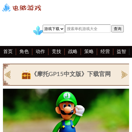
首页
角色
动作
竞技
战略
策略
经营
益智
冒险
棋牌
赛车
手游
恋爱
客户端
大全
《摩托GP15中文版》下载官网