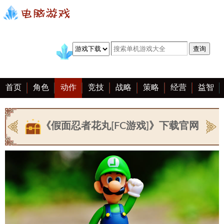
首页
角色
动作
竞技
战略
策略
经营
益智
冒险
棋牌
赛车
手游
恋爱
客户端
大全
《假面忍者花丸[FC游戏]》下载官网