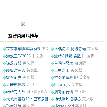
益智类游戏推荐
英文
英文版
宝宝噗车噗车动物园
木偶间谍-特遣青蛙
版
[GBA游戏]
中文版
[fc游戏]
游戏王EX2006
波特Q精灵 美版
英文版
电脑版
谜题英雄
单词斗恶龙
英文版
英文版
终极炸弹人
王中之王
英文版
英文版
家有仙妻
神奇的豌豆TD
V1.0
英文版
大陆连连看
Polyology
日文版[GBA
英文版
转转瓦力欧
病毒的传播
游戏]
英文版
大城市冒险10：巴塞罗那
地铁爆炸模拟器
英文版
英文版
英文版
飞鹰计划
Floret Bond