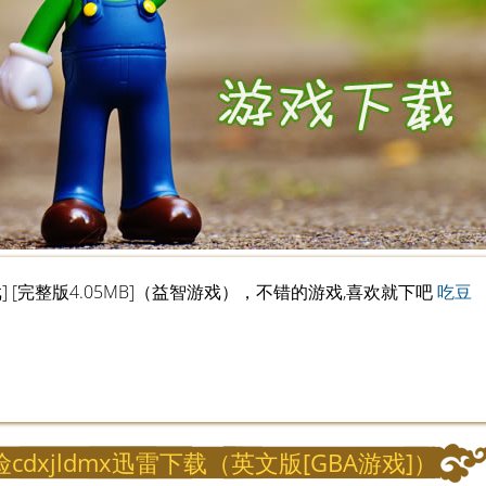
 [完整版4.05MB]（益智游戏），不错的游戏,喜欢就下吧
吃豆
dxjldmx迅雷下载（英文版[GBA游戏]）