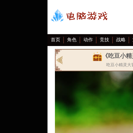
首页
角色
动作
竞技
战略
大全
《吃豆小精
吃豆小精灵大冒