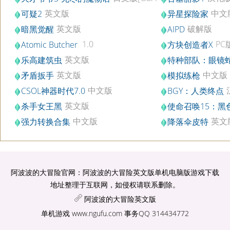
游戏]
英文版
中文版
可疑2
异星探险家
英文版
破解版
暗黑觉醒
AIPD
1.0
PC
Atomic Butcher
方块创造者X
英文版
乐高建筑虫
特种部队：眼镜
PC版
英文版
中文版
矛盾扳手
模拟练枪
中文版
CSOL神器时代7.0
BGY：人类终点
英文版
杀手女王黑
使命召唤15：黑
PC版
4
中文版
英文
强力转换合集
降落伞皮特
阿波波的大冒险官网：阿波波的大冒险英文版单机电脑版游戏下载
地址整理于互联网，如侵权请联系删除。
阿波波的大冒险英文版
单机游戏
www.ngufu.com
事务QQ 314434772