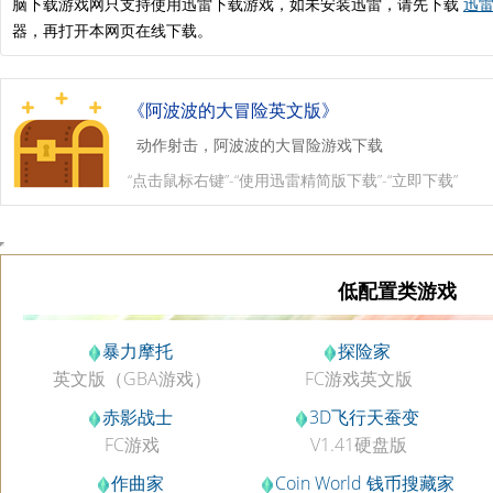
脑下载游戏网只支持使用迅雷下载游戏，如未安装迅雷，请先下载
迅雷
器，再打开本网页在线下载。
《阿波波的大冒险英文版》
动作射击，阿波波的大冒险游戏下载
“点击鼠标右键”-“使用迅雷精简版下载”-“立即下载”
低配置类游戏
暴力摩托
探险家
英文版（GBA游戏）
FC游戏英文版
赤影战士
3D飞行天蚕变
FC游戏
V1.41硬盘版
作曲家
Coin World 钱币搜藏家