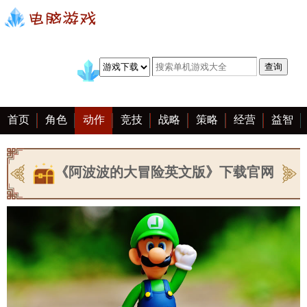
首页
角色
动作
竞技
战略
策略
经营
益智
冒险
棋牌
赛车
手游
恋爱
客户端
大全
《阿波波的大冒险英文版》下载官网