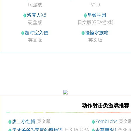
FC游戏
V1.9
洛克人X8
星铃学园
硬盘版
日文版[GBA游戏]
超时空入侵
怪怪水族箱
英文版
英文版
动作射击类游戏推荐
英文版
英文
废土小红帽
ZombLabs
日文版[GBA
汉化
天才爷爷3-无尽的魔物语
古墓丽影1