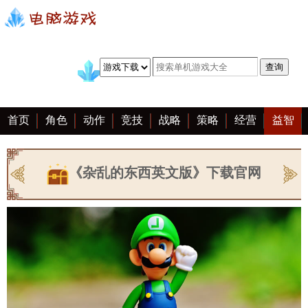
首页
角色
动作
竞技
战略
策略
经营
益智
冒险
棋牌
赛车
手游
恋爱
客户端
大全
《杂乱的东西英文版》下载官网