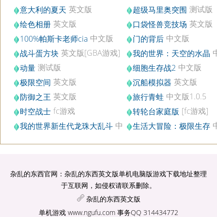
英文版
测试版
意大利的夏天
超级马里奥突围
英文版
英文版
绘色相册
口袋怪兽竞技场
中文版
中文版
100%帕斯卡老师cia
门的背后
英文版[GBA游戏]
战斗蛋方块
我的世界：天空的水晶
文版1.7.10
测试版
中文版
动量
细胞生存战2
英文版
英文版
极限空间
沉船模拟器
英文版
中文版1.0.5
防御之王
旅行青蛙
fc游戏
[fc游戏]
时空战士
转轮台家庭版
中
我的世界新生代龙珠大乱斗
生活大冒险：极限生存
文版1.7.10
文版1.7.10
杂乱的东西官网：杂乱的东西英文版单机电脑版游戏下载地址整理
于互联网，如侵权请联系删除。
杂乱的东西英文版
单机游戏
www.ngufu.com
事务QQ 314434772