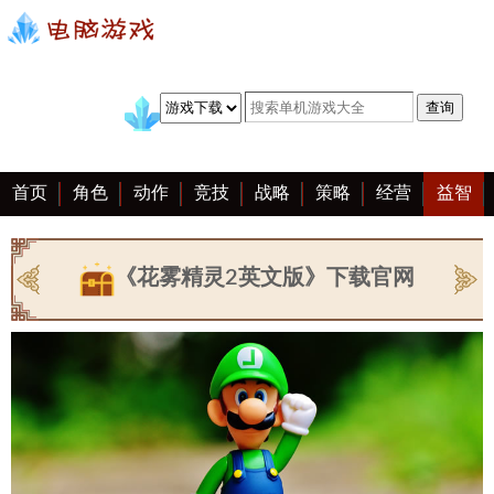
首页
角色
动作
竞技
战略
策略
经营
益智
冒险
棋牌
赛车
手游
恋爱
客户端
大全
《花雾精灵2英文版》下载官网