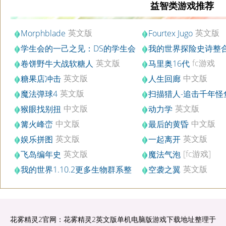
益智类游戏推荐
英文版
英文版
Morphblade
Fourtex Jugo
学生会的一己之见：DS的学生会
我的世界探险史诗整
硬盘版
版1.8
英文版
fc游戏
卷饼野牛大战软糖人
马里奥16代
英文版
中文版
糖果店冲击
人生回廊
英文版
魔法弹球4
扫描猎人-追击千年怪
[GBA游戏]
中文版
英文版
猴眼找别扭
动力学
中文版
中文版
篝火峰峦
最后的黄昏
英文版
英文版
娱乐拼图
一起离开
英文版
[fc游戏]
飞岛编年史
魔法气泡
英文版
我的世界1.10.2更多生物群系整
空袭之翼
中文版
合包
花雾精灵2官网：花雾精灵2英文版单机电脑版游戏下载地址整理于