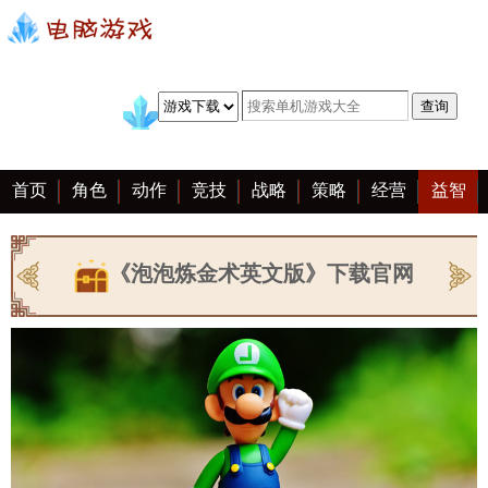
首页
角色
动作
竞技
战略
策略
经营
益智
冒险
棋牌
赛车
手游
恋爱
客户端
大全
《泡泡炼金术英文版》下载官网