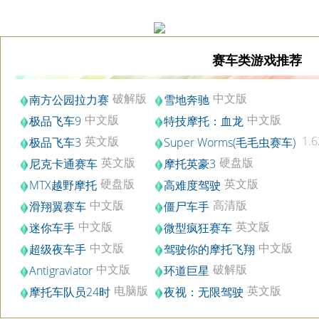
赛车类游戏推荐
破解版
中文版
南方公园拉力赛
雪地奔驰
中文版
中文版
极品飞车9
特技摩托：血龙
英文版
1.6
极品飞车3
Super Worms(毛毛虫赛车)
英文版
硬盘版
尼克卡通赛车
摩托英豪3
硬盘版
英文版
MTX越野摩托
高难度驾驶
中文版
高清版
滑翔翼赛车
僵尸车手
中文版
英文版
迷你车手
微型疯狂赛车
中文版
中文版
超级夜车手
驾驶你的摩托飞翔
中文版
破解版
Antigraviator
环道巨星
电脑版
英文版
摩托车队员24时
夜视：无限驾驶