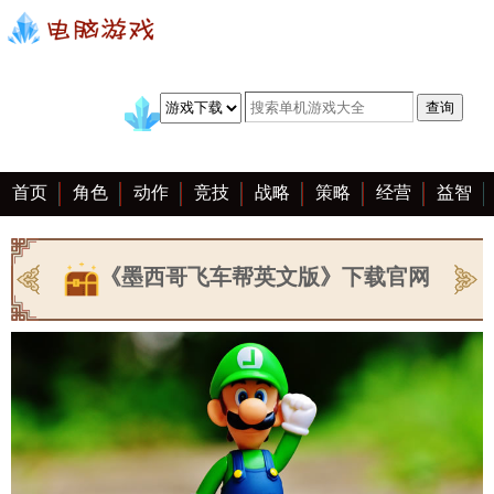
首页
角色
动作
竞技
战略
策略
经营
益智
冒险
棋牌
赛车
手游
恋爱
客户端
大全
《墨西哥飞车帮英文版》下载官网