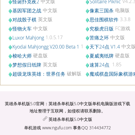
中文版
V4.2.
怪诞扑克夜2
Solitaire Piknic
中文版
电脑版
基因军团之战
像素三国杀
英文版
3.3.8
对战骰子棋
思佳围棋软件
中文版
FC游戏
怪物火车
究极虎日版
1.0.5.17
中文版
Luxor Mahjong
苦痛之环
1
中文
Kyodai Mahjongg V20.00 Beta 1
天下24点 V1.4
硬盘版
硬盘版
梭哈大师
夏威夷纸牌
英文版
1.85
梦想假日纸牌
速算24点
破解版
超级龙珠英雄：世界任务
魔戒棋盘国际象棋游
英雄杀单机版5.0官网：英雄杀单机版5.0中文版单机电脑版游戏下载
地址整理于互联网，如侵权请联系删除。
英雄杀单机版5.0中文版
单机游戏
www.ngufu.com
事务QQ 314434772