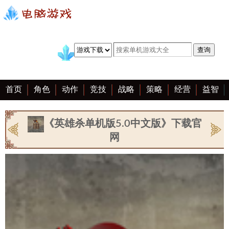
首页
角色
动作
竞技
战略
策略
经营
益智
冒险
棋牌
赛车
手游
恋爱
客户端
大全
《英雄杀单机版5.0中文版》下载官
网