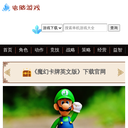
首页
角色
动作
竞技
战略
策略
经营
益智
冒险
棋牌
赛车
手游
恋爱
客户端
大全
《魔幻卡牌英文版》下载官网