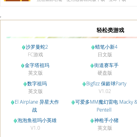
轻松类游戏
沙罗曼蛇2
蜡笔小新4
FC游戏
日文版
金字塔祖玛
街道赛车手
英文版
硬盘版
数字祖玛
Bigfizz 保龄球Party
英文版
V1.02
El Airplane 异星大作
可爱多MM魔幻雷电 Macky 
战
Pentell
V1.0
V2.5
泡泡鱼祖玛小英雄
神枪手小猪
V1.0
英文版