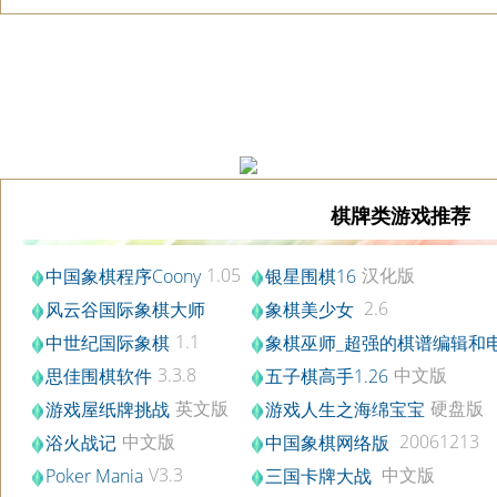
棋牌类游戏推荐
1.05
汉化版
中国象棋程序Coony
银星围棋16
2.6
风云谷国际象棋大师
象棋美少女
2.59
1.1
中世纪国际象棋
象棋巫师_超强的棋谱编辑和
3.15
弈软件
3.3.8
中文版
思佳围棋软件
五子棋高手1.26
英文版
硬盘版
游戏屋纸牌挑战
游戏人生之海绵宝宝
中文版
20061213
浴火战记
中国象棋网络版
V3.3
中文版
Poker Mania
三国卡牌大战